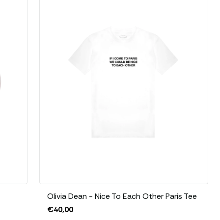
la pop contemporaine, Olivia Dean
moderne et intemporel. Ses
thenticité, leurs mélodies
r des expériences personnelles
es, l’artiste attire l’attention
nce vocale, trouvant un équilibre
fondeur émotionnelle.
einement son talent et son
té et son honnêteté, ce projet
order les thèmes de l’amour, de
ouissement personnel avec une
 Hardest Part
,
Dive
ou
Danger
ne écriture intime portée par
rprétation profondément
 Dean s’est également forgé une
Olivia Dean - Nice To Each Other Paris Tee
es performances empreintes de
€40,00
 à créer une connexion