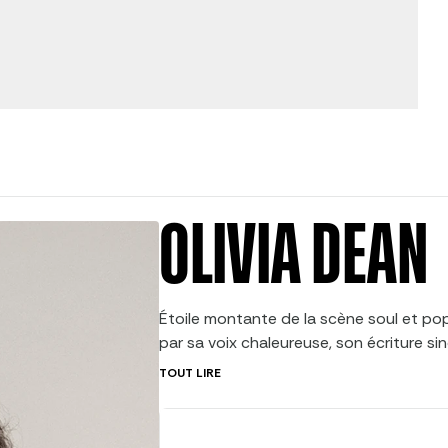
OLIVIA DEAN
Étoile montante de la scène soul et pop
par sa voix chaleureuse, son écriture si
Originaire de Londres, l’autrice-composi
TOUT LIRE
rapidement imposée comme l’une des ar
de sa génération grâce à des chansons 
émotions du quotidien, les relations hu