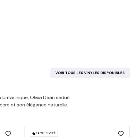
VOIR TOUS LES VINYLES DISPONIBLES
 britannique, Olivia Dean séduit
ncère et son élégance naturelle.
trice-interprète s’est
tistes les plus prometteuses
qui capturent avec finesse les
maines et les étapes de la
EXCLUSIVITÉ