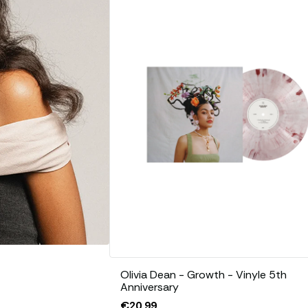
construction de soi.
Inspirée par la soul, le R&B, le jazz et 
développe un univers musical à la fois 
compositions se distinguent par leur au
délicates et leur capacité à transforme
en récits universels. Dès ses premiers titr
par sa sensibilité artistique et sa prése
subtil entre douceur, assurance et pro
Son premier album,
Messy
, confirme pl
identité musicale. Salué pour sa maturi
met en lumière une artiste capable d’ab
l’indépendance, du doute et de l’épan
rare justesse. Des chansons comme
The
illustrent parfaitement son approche : u
des arrangements élégants et une inte
expressive.
Au-delà de ses enregistrements, Olivia
Olivia Dean - Growth - Vinyle 5th
Anniversary
solide réputation sur scène grâce à d
€20,99
chaleur et de spontanéité. Sa capacité