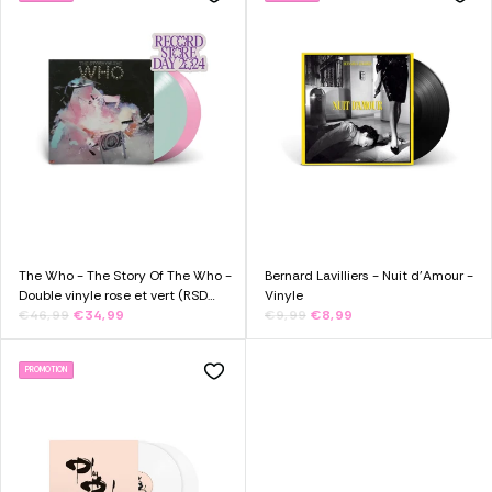
The Who - The Story Of The Who -
Bernard Lavilliers - Nuit d'Amour -
Double vinyle rose et vert (RSD
Vinyle
2024)
€46,99
€34,99
€9,99
€8,99
PROMOTION