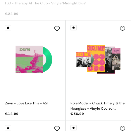
FLO - Therapy At The Club - Vinyle 'Midnight Blue'
€24,99
Zayn - Love Like This - 45T
Role Model - Chuck Timely & the
Hourglass - Vinyle Couleur
€14,99
Pistache (Exclusivité)
€36,99