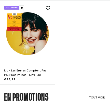
PRÉCOMMANDE
Lio - Les Brunes Comptent Pas
Pour Des Prunes - Maxi 45T
Picture Disc Dédicacé
€27,99
EN PROMOTIONS
TOUT VOIR