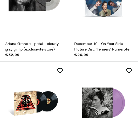
Ariana Grande - petal - cloudy
December 10 - On Your Side -
gray girl lp (exclusivité store)
Picture Disc 'Tenners' Numéroté
€32,99
€26,99