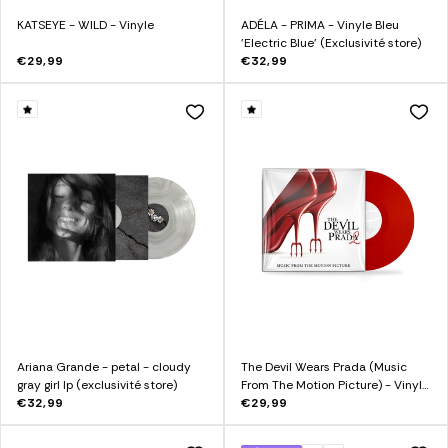
KATSEYE - WILD - Vinyle
ADÉLA - PRIMA - Vinyle Bleu
'Electric Blue' (Exclusivité store)
€29,99
€32,99
Ariana Grande - petal - cloudy
The Devil Wears Prada (Music
gray girl lp (exclusivité store)
From The Motion Picture) - Vinyle
€32,99
Rouge Exclusif
€29,99