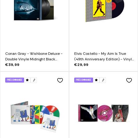
Conan Gray - Wishbone Deluxe -
Elvis Costello - My Aim Is True
Double Vinyle Midnight Black
(49th Anniversary Edition) - Vinyle
Edition
€39,99
180g
€29,99
PRÉCOMMANDE
PRÉCOMMANDE