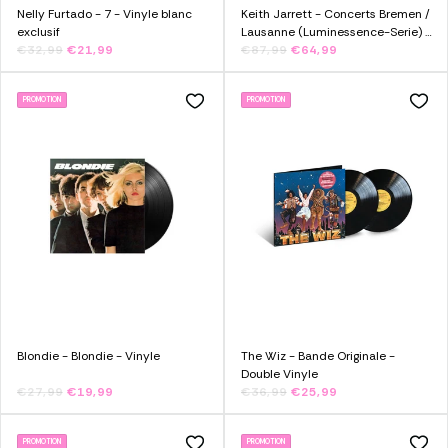
Nelly Furtado - 7 - Vinyle blanc
Keith Jarrett - Concerts Bremen /
exclusif
Lausanne (Luminessence-Serie) -
€32,99
€21,99
Triple Vinyle
€87,99
€64,99
PROMOTION
PROMOTION
Blondie - Blondie - Vinyle
The Wiz - Bande Originale -
Double Vinyle
€27,99
€19,99
€36,99
€25,99
PROMOTION
PROMOTION