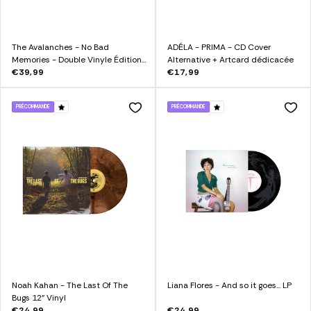
The Avalanches - No Bad
ADÉLA - PRIMA - CD Cover
Memories - Double Vinyle Édition
Alternative + Artcard dédicacée
Limitée Exclusive Trio RGB +
€39,99
€17,99
Artcard dédicacée
PRÉCOMMANDE
PRÉCOMMANDE
Noah Kahan - The Last Of The
Liana Flores - And so it goes... LP
Bugs 12" Vinyl
€24,99
€24,99