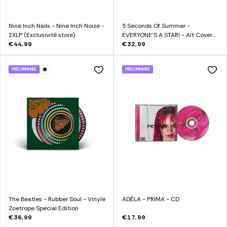
Nine Inch Nails - Nine Inch Noize -
5 Seconds Of Summer -
2XLP (Exclusivité store)
EVERYONE'S A STAR! - Alt Cover
€44,99
Limo Vinyl
€32,99
PRÉCOMMANDE
PRÉCOMMANDE
The Beatles - Rubber Soul - Vinyle
ADÉLA - PRIMA - CD
Zoetrope Special Edition
€36,99
€17,99