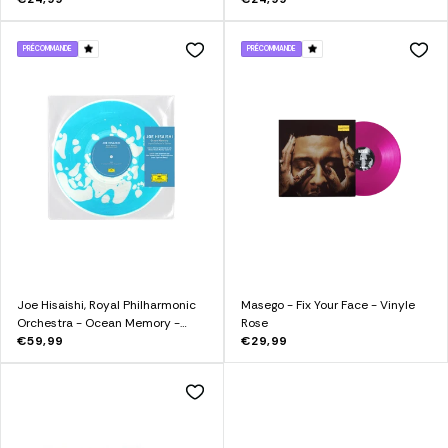
PRÉCOMMANDE
PRÉCOMMANDE
Joe Hisaishi, Royal Philharmonic
Masego - Fix Your Face - Vinyle
Orchestra - Ocean Memory -
Rose
Vinyle Liquide (Collector’s Edition)
€59,99
€29,99