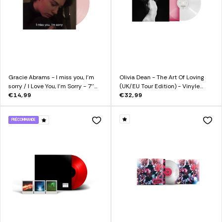
Gracie Abrams - I miss you, I’m
Olivia Dean - The Art Of Loving
sorry / I Love You, I’m Sorry - 7''
(UK/EU Tour Edition) - Vinyle
Vinyl
€14,99
Transparent Cover Alternative
€32,99
PRÉCOMMANDE