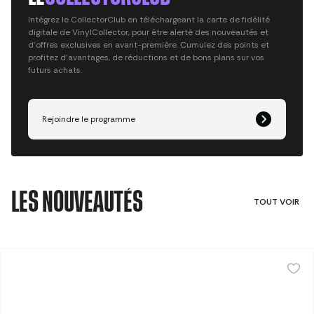
Intégrez le CollectorClub en téléchargeant la carte de fidélité
digitale de VinylCollector, pour être alerté des nouveautés et
d’offres exclusives en avant-première. Cumulez des points et
profitez d’avantages, de réductions et de bons plans sur vos
futurs achats.
LES NOUVEAUTÉS
TOUT VOIR