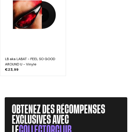
LB aka LABAT - FEEL SO GOOD
AROUND U - Vinyle
€23,99
OBTENEZ DES RÉCOMPENSES
EXCLUSIVES AVEC
LE
COLLECTORCLUB