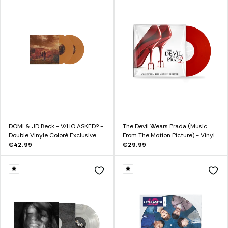
DOMi & JD Beck - WHO ASKED? -
The Devil Wears Prada (Music
Double Vinyle Coloré Exclusive
From The Motion Picture) - Vinyle
"Earth Opaque"
€42,99
Rouge Exclusif
€29,99