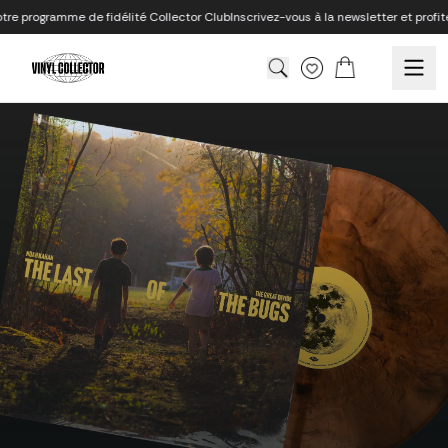
Aller au contenu
me de fidélité Collector Club
Inscrivez-vous à la newsletter et profitez de 10% d
Vinyl Collector store
Panier
Translation missing: fr.