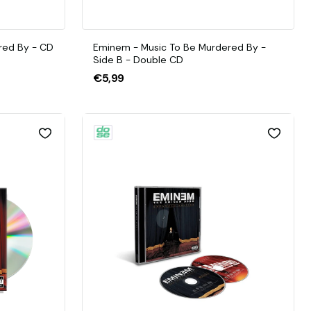
red By - CD
Eminem - Music To Be Murdered By -
Side B - Double CD
€5,99