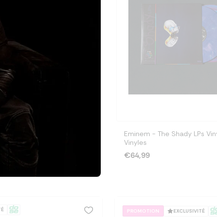
Eminem - The Shady LPs Viny
Vinyles
€64,99
TÉ
EXCLUSIVITÉ
PROMOTION