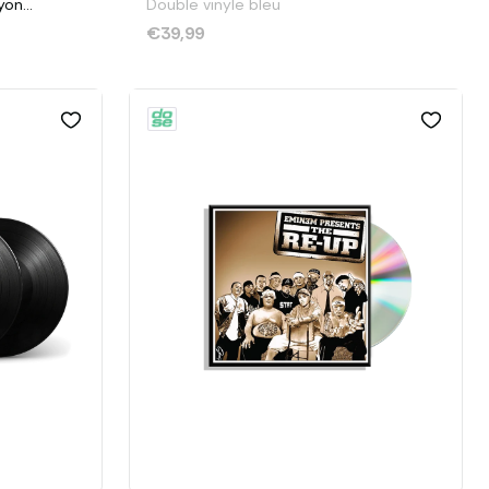
yon
Double vinyle bleu
€39,99