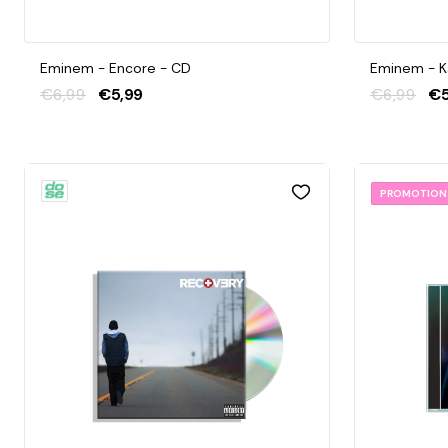
Eminem - Encore - CD
Eminem - K
€6,99
€5,99
€6,99
€5
PROMOTION