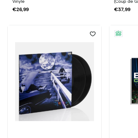
Vinyle
(Coup de G
Couleur
€26,99
€37,99