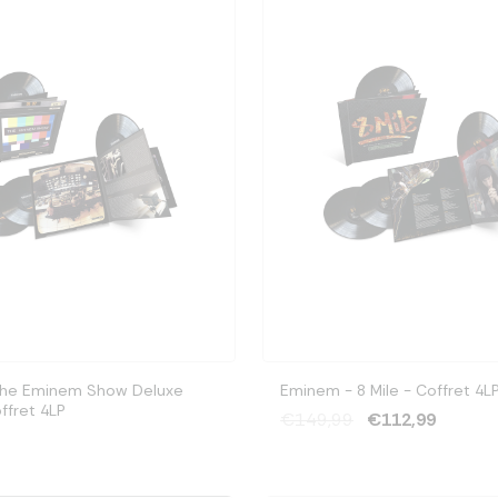
The Eminem Show Deluxe
Eminem - 8 Mile - Cof
offret 4LP
€149,99
€112,99