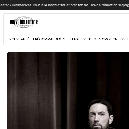
Aller au contenu
scrivez-vous à la newsletter et profitez de 10% de réduction !
Rejoignez notre pr
Eminem
NOUVEAUTÉS
PRÉCOMMANDES
MEILLEURES VENTES
PROMOTIONS
VINY