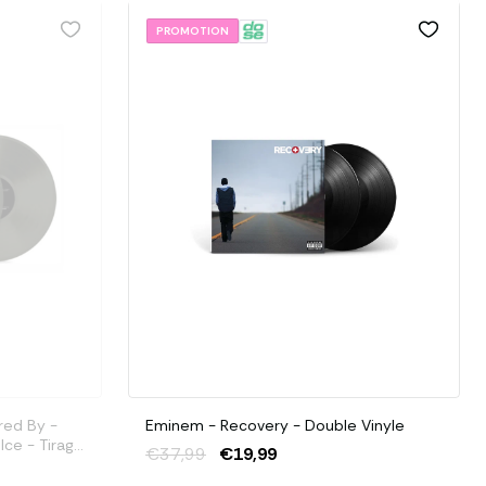
PROMOTION
red By -
Eminem - Recovery - Double Vinyle
Ice - Tirage
€37,99
€19,99