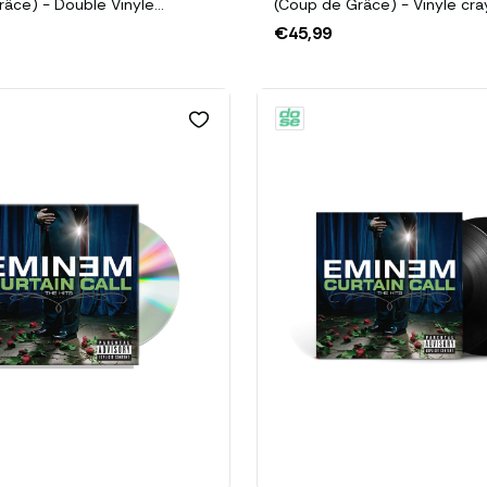
râce) - Double Vinyle
(Coup de Grâce) - Vinyle cra
(Exclusive D2C Colorway)
€45,99